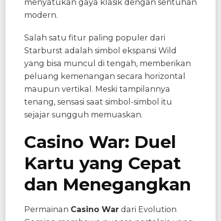
menyatukan gaya klasik dengan sentuhan
modern.
Salah satu fitur paling populer dari
Starburst adalah simbol ekspansi Wild
yang bisa muncul di tengah, memberikan
peluang kemenangan secara horizontal
maupun vertikal. Meski tampilannya
tenang, sensasi saat simbol-simbol itu
sejajar sungguh memuaskan.
Casino War: Duel
Kartu yang Cepat
dan Menegangkan
Permainan
Casino War
dari Evolution