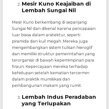
Mesir Kuno Keajaiban di
Lembah Sungai Nil
Mesir Kuno berkembang di sepanjang
Sungai Nil dan dikenal karena pencapaian
luar biasa dalam arsitektur, seperti
piramida dan kuil megah.
Mereka juga
mengembangkan sistem tulisan hieroglif
dan memiliki struktur pemerintahan yang
terorganisir di bawah kepemimpinan para
firaun.
Kepercayaan mereka terhadap
kehidupan setelah kematian tercermin
dalam praktik mumiﬁkasi dan
pembangunan makam yang rumit.
​
Lembah Indus Peradaban
yang Terlupakan