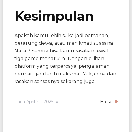
Kesimpulan
Apakah kamu lebih suka jadi pemanah,
petarung dewa, atau menikmati suasana
Natal? Semua bisa kamu rasakan lewat
tiga game menarik ini. Dengan pilihan
platform yang terpercaya, pengalaman
bermain jadi lebih maksimal. Yuk, coba dan
rasakan sensasinya sekarang juga!
Pada
April 20, 2025
Baca