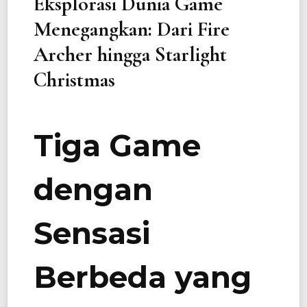
Eksplorasi Dunia Game
Menegangkan: Dari Fire
Archer hingga Starlight
Christmas
Tiga Game
dengan
Sensasi
Berbeda yang