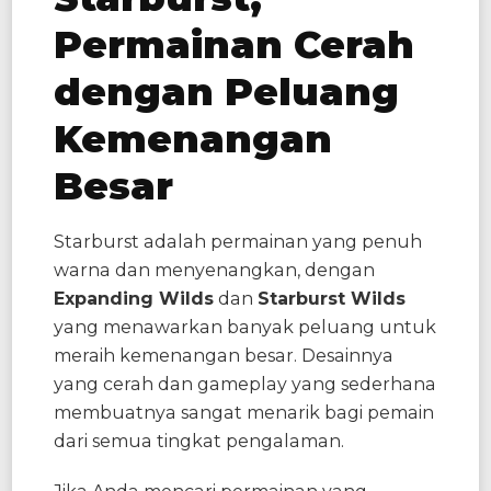
Permainan Cerah
dengan Peluang
Kemenangan
Besar
Starburst adalah permainan yang penuh
warna dan menyenangkan, dengan
Expanding Wilds
dan
Starburst Wilds
yang menawarkan banyak peluang untuk
meraih kemenangan besar. Desainnya
yang cerah dan gameplay yang sederhana
membuatnya sangat menarik bagi pemain
dari semua tingkat pengalaman.