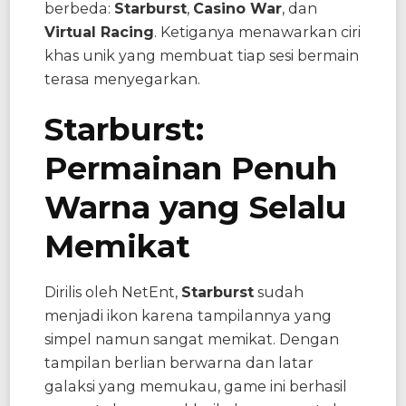
berbeda:
Starburst
,
Casino War
, dan
Virtual Racing
. Ketiganya menawarkan ciri
khas unik yang membuat tiap sesi bermain
terasa menyegarkan.
Starburst:
Permainan Penuh
Warna yang Selalu
Memikat
Dirilis oleh NetEnt,
Starburst
sudah
menjadi ikon karena tampilannya yang
simpel namun sangat memikat. Dengan
tampilan berlian berwarna dan latar
galaksi yang memukau, game ini berhasil