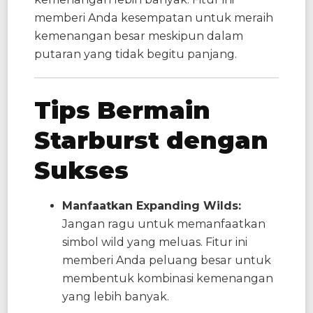
memberi Anda kesempatan untuk meraih
kemenangan besar meskipun dalam
putaran yang tidak begitu panjang.
Tips Bermain
Starburst dengan
Sukses
Manfaatkan Expanding Wilds:
Jangan ragu untuk memanfaatkan
simbol wild yang meluas. Fitur ini
memberi Anda peluang besar untuk
membentuk kombinasi kemenangan
yang lebih banyak.