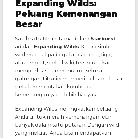
Expanding Wilds:
Peluang Kemenangan
Besar
Salah satu fitur utama dalam
Starburst
adalah
Expanding Wilds
. Ketika simbol
wild muncul pada gulungan dua, tiga,
atau empat, simbol wild tersebut akan
memperluas dan menutupi seluruh
gulungan. Fitur ini memberi peluang besar
untuk menciptakan kombinasi
kemenangan yang lebih banyak.
Expanding Wilds meningkatkan peluang
Anda untuk meraih kemenangan lebih
banyak dalam satu putaran. Dengan wild
yang meluas, Anda bisa mendapatkan