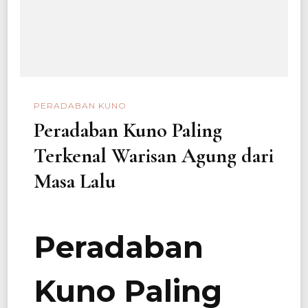
PERADABAN KUNO
Peradaban Kuno Paling
Terkenal Warisan Agung dari
Masa Lalu
Peradaban
Kuno Paling