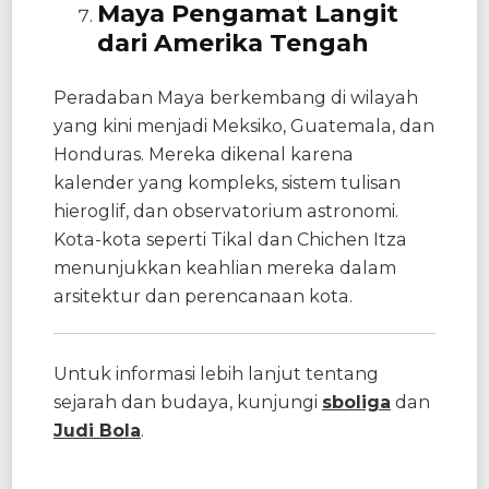
Maya Pengamat Langit
dari Amerika Tengah
Peradaban Maya berkembang di wilayah
yang kini menjadi Meksiko, Guatemala, dan
Honduras.
Mereka dikenal karena
kalender yang kompleks, sistem tulisan
hieroglif, dan observatorium astronomi.
Kota-kota seperti Tikal dan Chichen Itza
menunjukkan keahlian mereka dalam
arsitektur dan perencanaan kota.
Untuk informasi lebih lanjut tentang
sejarah dan budaya, kunjungi
sboliga
dan
Judi Bola
.