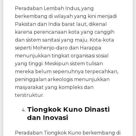
Peradaban Lembah Indus, yang
berkembang di wilayah yang kini menjadi
Pakistan dan India barat laut, dikenal
karena perencanaan kota yang canggih
dan sistem sanitasi yang maju.
Kota-kota
seperti Mohenjo-daro dan Harappa
menunjukkan tingkat organisasi sosial
yang tinggi.
Meskipun sistem tulisan
mereka belum sepenuhnya terpecahkan,
peninggalan arkeologis menunjukkan
masyarakat yang kompleks dan
terstruktur.
Tiongkok Kuno Dinasti
dan Inovasi
Peradaban Tiongkok Kuno berkembang di