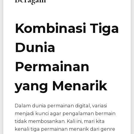
Kombinasi Tiga
Dunia
Permainan
yang Menarik
Dalam dunia permainan digital, variasi
menjadi kunci agar pengalaman bermain
tidak membosankan. Kali ini, mari kita
kenali tiga permainan menarik dari genre