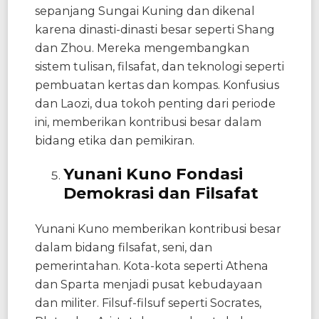
sepanjang Sungai Kuning dan dikenal
karena dinasti-dinasti besar seperti Shang
dan Zhou.
Mereka mengembangkan
sistem tulisan, filsafat, dan teknologi seperti
pembuatan kertas dan kompas.
Konfusius
dan Laozi, dua tokoh penting dari periode
ini, memberikan kontribusi besar dalam
bidang etika dan pemikiran.
​
Yunani Kuno Fondasi
Demokrasi dan Filsafat
Yunani Kuno memberikan kontribusi besar
dalam bidang filsafat, seni, dan
pemerintahan.
Kota-kota seperti Athena
dan Sparta menjadi pusat kebudayaan
dan militer.
Filsuf-filsuf seperti Socrates,