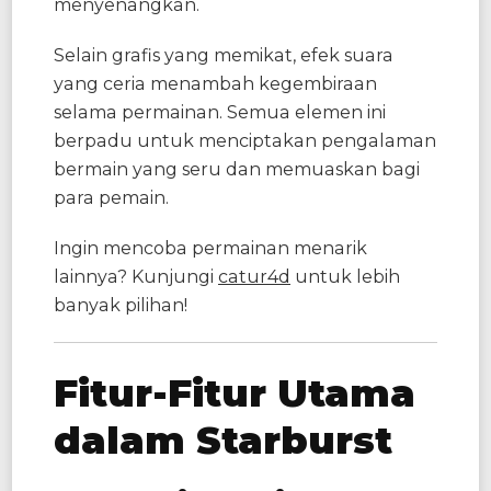
menyenangkan.
Selain grafis yang memikat, efek suara
yang ceria menambah kegembiraan
selama permainan. Semua elemen ini
berpadu untuk menciptakan pengalaman
bermain yang seru dan memuaskan bagi
para pemain.
Ingin mencoba permainan menarik
lainnya? Kunjungi
catur4d
untuk lebih
banyak pilihan!
Fitur-Fitur Utama
dalam Starburst