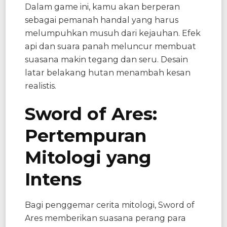
Dalam game ini, kamu akan berperan
sebagai pemanah handal yang harus
melumpuhkan musuh dari kejauhan. Efek
api dan suara panah meluncur membuat
suasana makin tegang dan seru. Desain
latar belakang hutan menambah kesan
realistis.
Sword of Ares:
Pertempuran
Mitologi yang
Intens
Bagi penggemar cerita mitologi, Sword of
Ares memberikan suasana perang para