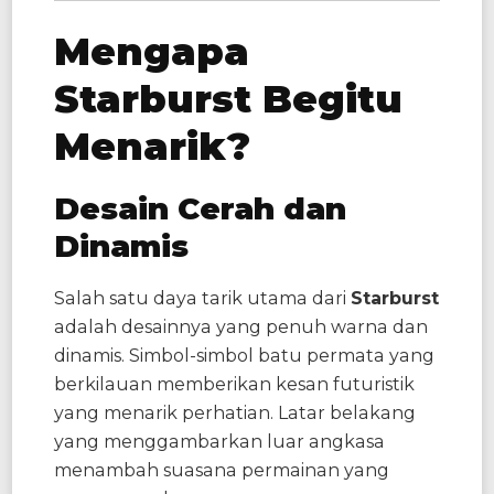
Mengapa
Starburst Begitu
Menarik?
Desain Cerah dan
Dinamis
Salah satu daya tarik utama dari
Starburst
adalah desainnya yang penuh warna dan
dinamis. Simbol-simbol batu permata yang
berkilauan memberikan kesan futuristik
yang menarik perhatian. Latar belakang
yang menggambarkan luar angkasa
menambah suasana permainan yang