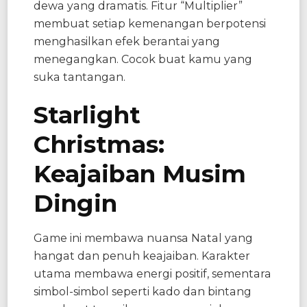
dewa yang dramatis. Fitur “Multiplier”
membuat setiap kemenangan berpotensi
menghasilkan efek berantai yang
menegangkan. Cocok buat kamu yang
suka tantangan.
Starlight
Christmas:
Keajaiban Musim
Dingin
Game ini membawa nuansa Natal yang
hangat dan penuh keajaiban. Karakter
utama membawa energi positif, sementara
simbol-simbol seperti kado dan bintang